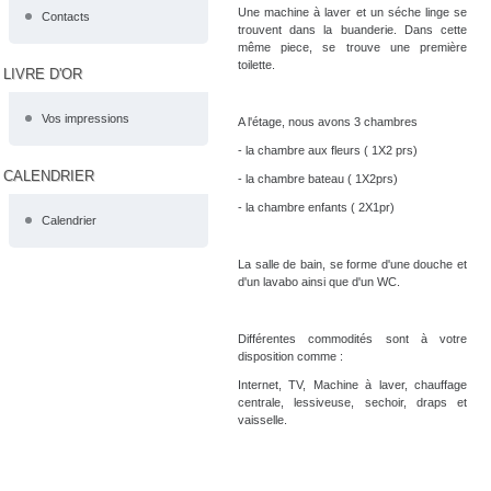
Une machine à laver et un séche linge se
Contacts
trouvent dans la buanderie. Dans cette
même piece, se trouve une première
toilette.
LIVRE D'OR
Vos impressions
A l'étage, nous avons 3 chambres
- la chambre aux fleurs ( 1X2 prs)
CALENDRIER
- la chambre bateau ( 1X2prs)
- la chambre enfants ( 2X1pr)
Calendrier
La salle de bain, se forme d'une douche et
d'un lavabo ainsi que d'un WC.
Différentes commodités sont à votre
disposition comme :
Internet, TV, Machine à laver, chauffage
centrale, lessiveuse, sechoir, draps et
vaisselle.